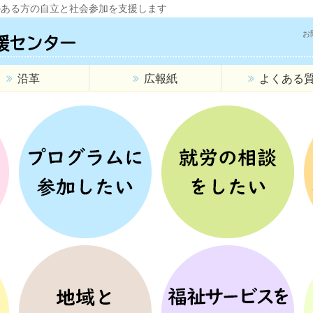
のある方の自立と社会参加を支援します
お
援センター
沿革
広報紙
よくある