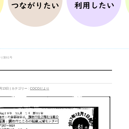
り第61号
月13日
カテゴリー :
COCOだより