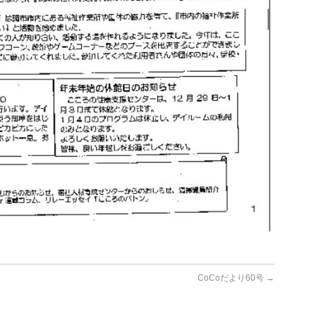
CoCoだより60号
→