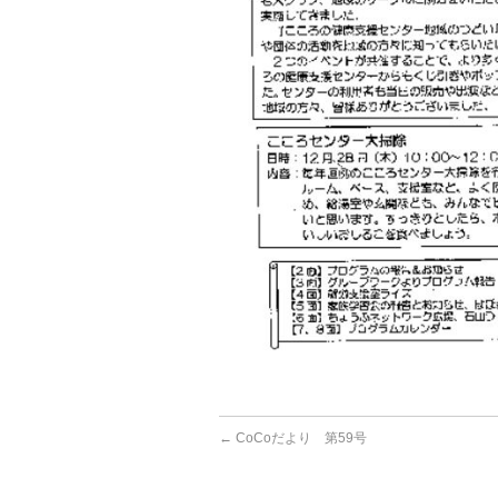
←
CoCoだより 第59号